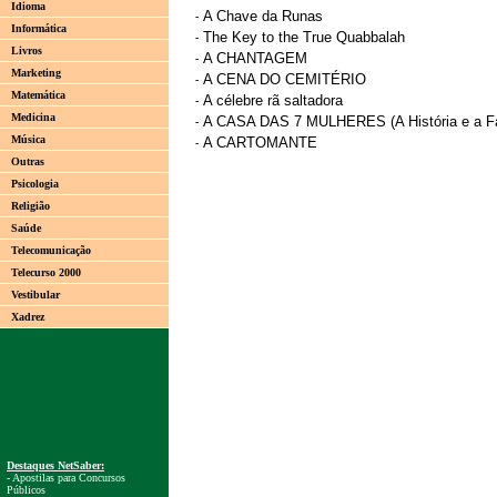
Idioma
A Chave da Runas
-
Informática
The Key to the True Quabbalah
-
Livros
A CHANTAGEM
-
Marketing
A CENA DO CEMITÉRIO
-
Matemática
A célebre rã saltadora
-
Medicina
A CASA DAS 7 MULHERES (A História e a F
-
Música
A CARTOMANTE
-
Outras
Psicologia
Religião
Saúde
Telecomunicação
Telecurso 2000
Vestibular
Xadrez
Destaques NetSaber:
- Apostilas para Concursos
Públicos