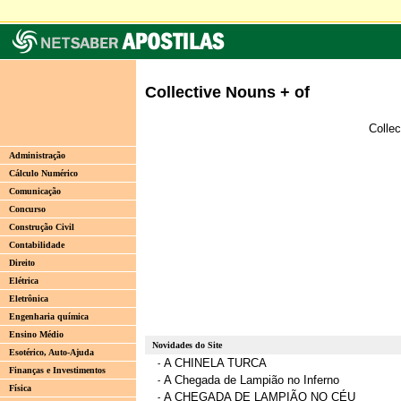
Collective Nouns + of
Collec
Administração
Cálculo Numérico
Comunicação
Concurso
Construção Civil
Contabilidade
Direito
Elétrica
Eletrônica
Engenharia química
Ensino Médio
Novidades do Site
Esotérico, Auto-Ajuda
A CHINELA TURCA
-
Finanças e Investimentos
A Chegada de Lampião no Inferno
-
Física
A CHEGADA DE LAMPIÃO NO CÉU
-