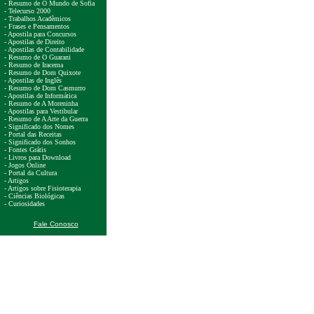
- Resumo de O Mundo de Sofia
- Telecurso 2000
- Trabalhos Acadêmicos
- Frases e Pensamentos
- Apostila para Concursos
- Apostilas de Direito
- Apostilas de Contabilidade
- Resumo de O Guarani
- Resumo de Iracema
- Resumo de Dom Quixote
- Apostilas de Inglês
- Resumo de Dom Casmurro
- Apostilas de Informática
- Resumo de A Moreninha
- Apostilas para Vestibular
- Resumo de A Arte da Guerra
- Significado dos Nomes
- Portal das Receitas
- Significado dos Sonhos
- Fontes Grátis
- Livros para Download
- Jogos Online
- Portal da Cultura
- Artigos
- Artigos sobre Fisioterapia
- Ciências Biológicas
- Curiosidades
Fale Conosco