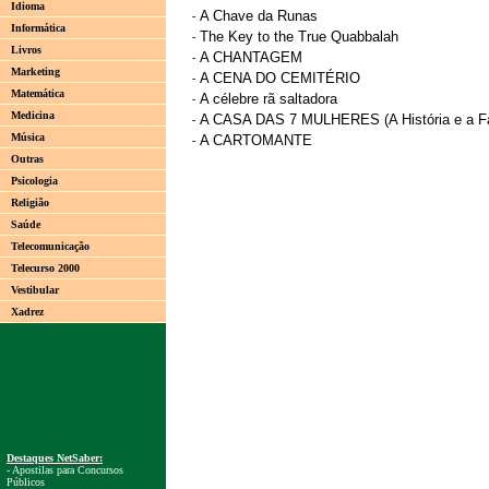
Idioma
A Chave da Runas
-
Informática
The Key to the True Quabbalah
-
Livros
A CHANTAGEM
-
Marketing
A CENA DO CEMITÉRIO
-
Matemática
A célebre rã saltadora
-
Medicina
A CASA DAS 7 MULHERES (A História e a F
-
Música
A CARTOMANTE
-
Outras
Psicologia
Religião
Saúde
Telecomunicação
Telecurso 2000
Vestibular
Xadrez
Destaques NetSaber:
- Apostilas para Concursos
Públicos