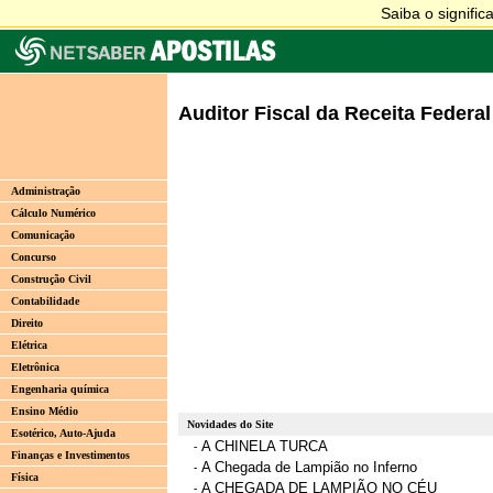
Auditor Fiscal da Receita Federal
Administração
Cálculo Numérico
Comunicação
Concurso
Construção Civil
Contabilidade
Direito
Elétrica
Eletrônica
Engenharia química
Ensino Médio
Novidades do Site
Esotérico, Auto-Ajuda
A CHINELA TURCA
-
Finanças e Investimentos
A Chegada de Lampião no Inferno
-
Física
A CHEGADA DE LAMPIÃO NO CÉU
-